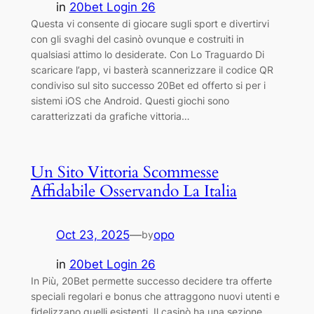
in
20bet Login 26
Questa vi consente di giocare sugli sport e divertirvi
con gli svaghi del casinò ovunque e costruiti in
qualsiasi attimo lo desiderate. Con Lo Traguardo Di
scaricare l’app, vi basterà scannerizzare il codice QR
condiviso sul sito successo 20Bet ed offerto si per i
sistemi iOS che Android. Questi giochi sono
caratterizzati da grafiche vittoria…
Un Sito Vittoria Scommesse
Affidabile Osservando La Italia
Oct 23, 2025
—
opo
by
in
20bet Login 26
In Più, 20Bet permette successo decidere tra offerte
speciali regolari e bonus che attraggono nuovi utenti e
fidelizzano quelli esistenti. Il casinò ha una sezione