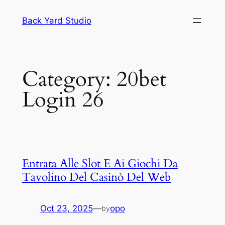
Skip
Back Yard Studio
to
content
Category:
20bet
Login 26
Entrata Alle Slot E Ai Giochi Da
Tavolino Del Casinò Del Web
Oct 23, 2025
—
opo
by