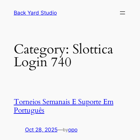
Skip
Back Yard Studio
to
content
Category:
Slottica
Login 740
Torneios Semanais E Suporte Em
Português
Oct 28, 2025
—
opo
by