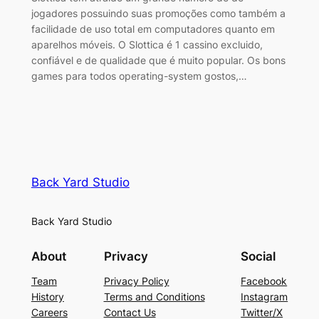
jogadores possuindo suas promoções como também a
facilidade de uso total em computadores quanto em
aparelhos móveis. O Slottica é 1 cassino excluido,
confiável e de qualidade que é muito popular. Os bons
games para todos operating-system gostos,…
Back Yard Studio
Back Yard Studio
About
Privacy
Social
Team
Privacy Policy
Facebook
History
Terms and Conditions
Instagram
Careers
Contact Us
Twitter/X