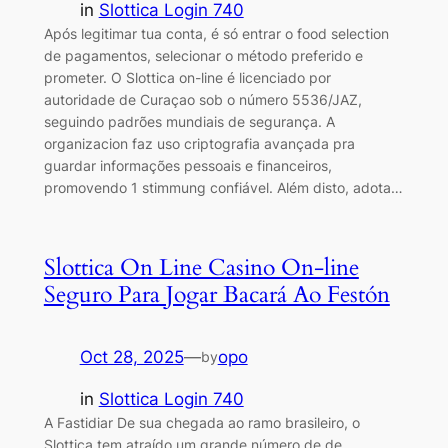
in
Slottica Login 740
Após legitimar tua conta, é só entrar o food selection
de pagamentos, selecionar o método preferido e
prometer. O Slottica on-line é licenciado por
autoridade de Curaçao sob o número 5536/JAZ,
seguindo padrões mundiais de segurança. A
organizacion faz uso criptografia avançada pra
guardar informações pessoais e financeiros,
promovendo 1 stimmung confiável. Além disto, adota…
Slottica On Line Casino On-line
Seguro Para Jogar Bacará Ao Festón
Oct 28, 2025
—
opo
by
in
Slottica Login 740
A Fastidiar De sua chegada ao ramo brasileiro, o
Slottica tem atraído um grande número de de