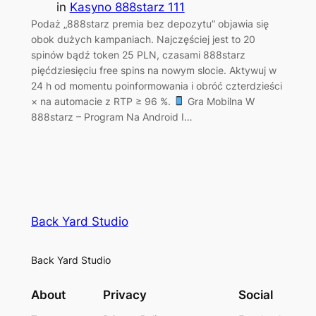
in
Kasyno 888starz 111
Podaż „888starz premia bez depozytu” objawia się
obok dużych kampaniach. Najczęściej jest to 20
spinów bądź token 25 PLN, czasami 888starz
pięćdziesięciu free spins na nowym slocie. Aktywuj w
24 h od momentu poinformowania i obróć czterdzieści
× na automacie z RTP ≥ 96 %.
Gra Mobilna W
888starz – Program Na Android I…
Back Yard Studio
Back Yard Studio
About
Privacy
Social