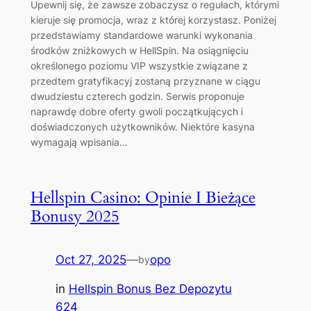
Upewnij się, że zawsze zobaczysz o regułach, którymi
kieruje się promocja, wraz z której korzystasz. Poniżej
przedstawiamy standardowe warunki wykonania
środków zniżkowych w HellSpin. Na osiągnięciu
określonego poziomu VIP wszystkie związane z
przedtem gratyfikacyj zostaną przyznane w ciągu
dwudziestu czterech godzin. Serwis proponuje
naprawdę dobre oferty gwoli początkujących i
doświadczonych użytkowników. Niektóre kasyna
wymagają wpisania…
Hellspin Casino: Opinie I Bieżące
Bonusy 2025
Oct 27, 2025
—
opo
by
in
Hellspin Bonus Bez Depozytu
624