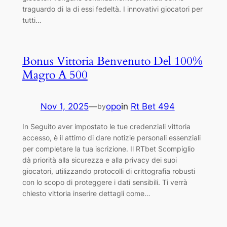
traguardo di la di essi fedeltà. I innovativi giocatori per
tutti…
Bonus Vittoria Benvenuto Del 100%
Magro A 500
Nov 1, 2025
—
opo
in
Rt Bet 494
by
In Seguito aver impostato le tue credenziali vittoria
accesso, è il attimo di dare notizie personali essenziali
per completare la tua iscrizione. Il RTbet Scompiglio
dà priorità alla sicurezza e alla privacy dei suoi
giocatori, utilizzando protocolli di crittografia robusti
con lo scopo di proteggere i dati sensibili. Ti verrà
chiesto vittoria inserire dettagli come…