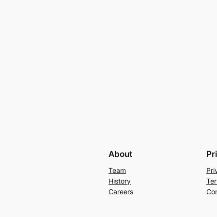
About
Pr
Team
Pri
History
Ter
Careers
Con