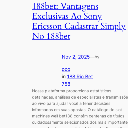
188bet: Vantagens
Exclusivas Ao Sony
Ericsson Cadastrar Simply
No 188bet
Nov 2, 2025
—
by
opo
in
188 Rio Bet
758
Nossa plataforma proporciona estatísticas
detalhadas, análises de especialistas e transmissõ
ao vivo para ajudar você a tener decisões
informadas em suas apostas. O catálogo de slot
machines weil bet188 contém centenas de títulos
cuidadosamente selecionados dos mais importante