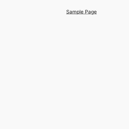
Sample Page