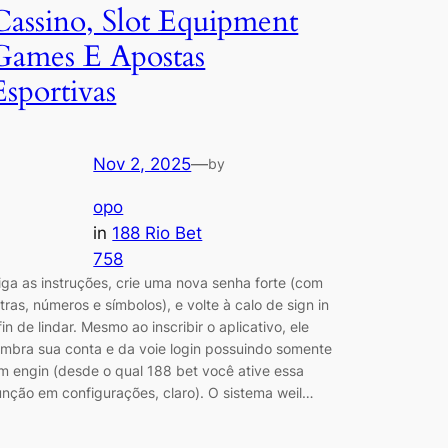
Cassino, Slot Equipment
Games E Apostas
Esportivas
Nov 2, 2025
—
by
opo
in
188 Rio Bet
758
iga as instruções, crie uma nova senha forte (com
etras, números e símbolos), e volte à calo de sign in
fin de lindar. Mesmo ao inscribir o aplicativo, ele
embra sua conta e da voie login possuindo somente
m engin (desde o qual 188 bet você ative essa
unção em configurações, claro). O sistema weil…