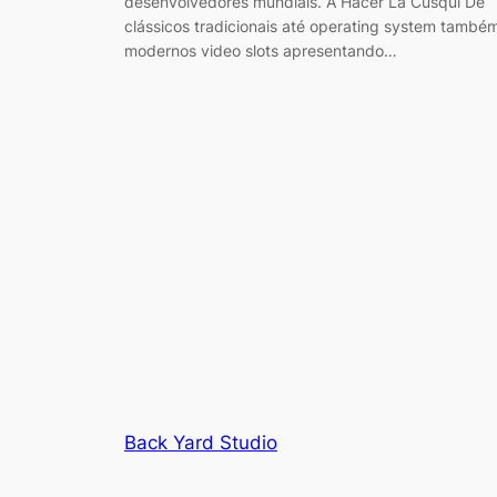
desenvolvedores mundiais. A Hacer La Cusqui De
clássicos tradicionais até operating system també
modernos video slots apresentando…
Back Yard Studio