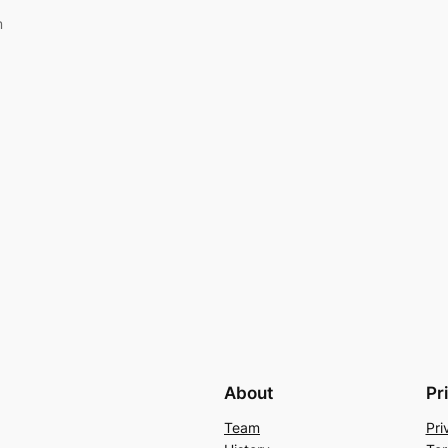
m
About
Pr
Team
Pri