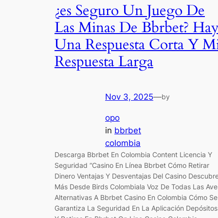
¿es Seguro Un Juego De
Las Minas De Bbrbet? Ha
Una Respuesta Corta Y M
Respuesta Larga
Nov 3, 2025
—
by
opo
in
bbrbet
colombia
Descarga Bbrbet En Colombia Content Licencia Y
Seguridad “Casino En Línea Bbrbet Cómo Retirar
Dinero Ventajas Y Desventajas Del Casino Descubr
Más Desde Birds Colombiala Voz De Todas Las Ave
Alternativas A Bbrbet Casino En Colombia Cómo Se
Garantiza La Seguridad En La Aplicación Depósitos