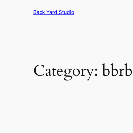
Skip
Back Yard Studio
to
content
Category:
bbrb