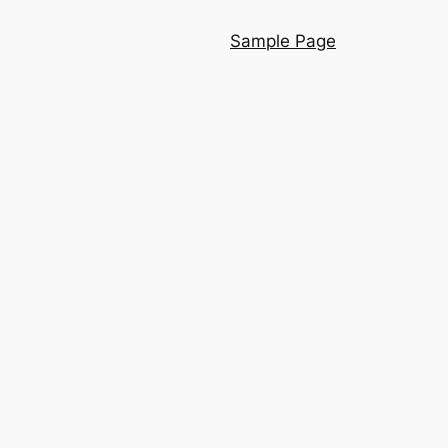
Sample Page