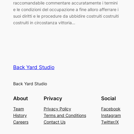
raccomandabile commentare accuratamente i termini
e le condizioni del occupazione a fine alloro afferrare i
suoi diritti e le procedure da ubbidire costruiti costruiti
costruiti in circostanza vittoria…
Back Yard Studio
Back Yard Studio
About
Privacy
Social
Team
Privacy Policy
Facebook
History
Terms and Conditions
Instagram
Careers
Contact Us
Twitter/X