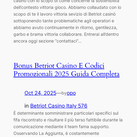
casino con lo scopo di come concerne la sostenibilità
dell’contesto vittoria gioco. Abbiamo collaudato con lo
scopo di te il lavoro vittoria sevizio di Betriot casinò
sottoponendo tante problematiche agli operatori e
abbiamo avuto continuamente in ritorno, gentilezza,
garbo e brama vittoria collaborare. Entrerai all’dentro
ancora oggi sezione “contattaci”…
Bonus Betriot Casino E Codici
Promozionali 2025 Guida Completa
Oct 24, 2025
—
opo
by
in
Betriot Casino Italy 576
È determinante somministrare particolari specifici sul
fifa riscontrato e risultare il più terso fattibile durante la
comunicazione mediante il team fama supporto.
Osservando La Aggiunta, è costantemente