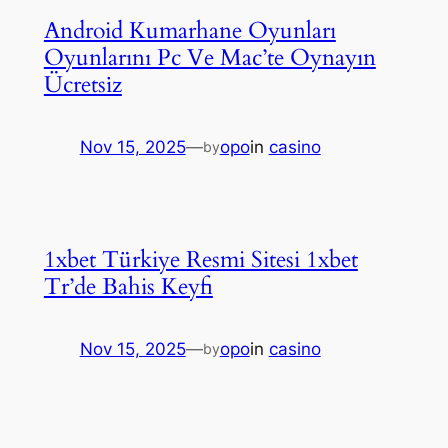
Android Kumarhane Oyunları
Oyunlarını Pc Ve Mac’te Oynayın
Ücretsi̇z
Nov 15, 2025
—
opo
in
casino
by
1xbet Türkiye Resmi Sitesi 1xbet
Tr’de Bahis Keyfi
Nov 15, 2025
—
opo
in
casino
by