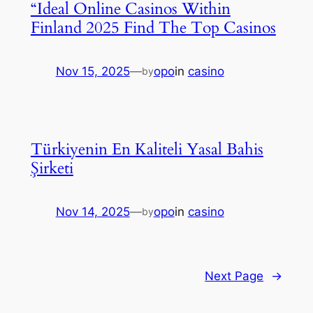
“Ideal Online Casinos Within
Finland 2025 Find The Top Casinos
Nov 15, 2025
—
opo
in
casino
by
Türkiyenin En Kaliteli Yasal Bahis
Şirketi
Nov 14, 2025
—
opo
in
casino
by
Next Page
→