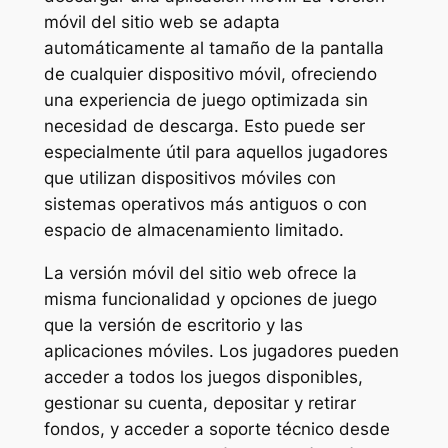
móvil del sitio web se adapta
automáticamente al tamaño de la pantalla
de cualquier dispositivo móvil, ofreciendo
una experiencia de juego optimizada sin
necesidad de descarga. Esto puede ser
especialmente útil para aquellos jugadores
que utilizan dispositivos móviles con
sistemas operativos más antiguos o con
espacio de almacenamiento limitado.
La versión móvil del sitio web ofrece la
misma funcionalidad y opciones de juego
que la versión de escritorio y las
aplicaciones móviles. Los jugadores pueden
acceder a todos los juegos disponibles,
gestionar su cuenta, depositar y retirar
fondos, y acceder a soporte técnico desde