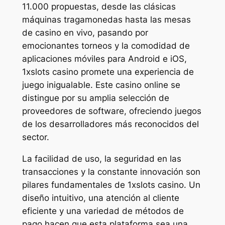
11.000 propuestas, desde las clásicas
máquinas tragamonedas hasta las mesas
de casino en vivo, pasando por
emocionantes torneos y la comodidad de
aplicaciones móviles para Android e iOS,
1xslots casino promete una experiencia de
juego inigualable. Este casino online se
distingue por su amplia selección de
proveedores de software, ofreciendo juegos
de los desarrolladores más reconocidos del
sector.
La facilidad de uso, la seguridad en las
transacciones y la constante innovación son
pilares fundamentales de 1xslots casino. Un
diseño intuitivo, una atención al cliente
eficiente y una variedad de métodos de
pago hacen que esta plataforma sea una