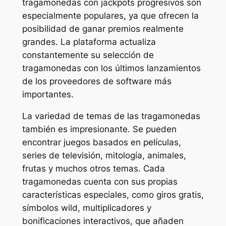
tragamonedas con jackpots progresivos son
especialmente populares, ya que ofrecen la
posibilidad de ganar premios realmente
grandes. La plataforma actualiza
constantemente su selección de
tragamonedas con los últimos lanzamientos
de los proveedores de software más
importantes.
La variedad de temas de las tragamonedas
también es impresionante. Se pueden
encontrar juegos basados en películas,
series de televisión, mitología, animales,
frutas y muchos otros temas. Cada
tragamonedas cuenta con sus propias
características especiales, como giros gratis,
símbolos wild, multiplicadores y
bonificaciones interactivos, que añaden