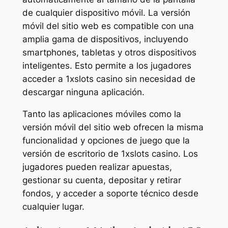
de cualquier dispositivo móvil. La versión
móvil del sitio web es compatible con una
amplia gama de dispositivos, incluyendo
smartphones, tabletas y otros dispositivos
inteligentes. Esto permite a los jugadores
acceder a 1xslots casino sin necesidad de
descargar ninguna aplicación.
Tanto las aplicaciones móviles como la
versión móvil del sitio web ofrecen la misma
funcionalidad y opciones de juego que la
versión de escritorio de 1xslots casino. Los
jugadores pueden realizar apuestas,
gestionar su cuenta, depositar y retirar
fondos, y acceder a soporte técnico desde
cualquier lugar.