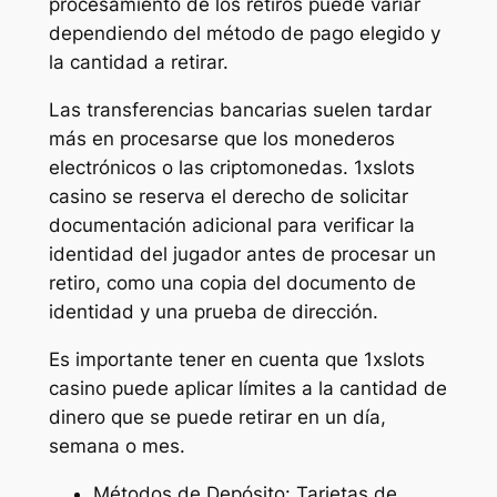
procesamiento de los retiros puede variar
dependiendo del método de pago elegido y
la cantidad a retirar.
Las transferencias bancarias suelen tardar
más en procesarse que los monederos
electrónicos o las criptomonedas. 1xslots
casino se reserva el derecho de solicitar
documentación adicional para verificar la
identidad del jugador antes de procesar un
retiro, como una copia del documento de
identidad y una prueba de dirección.
Es importante tener en cuenta que 1xslots
casino puede aplicar límites a la cantidad de
dinero que se puede retirar en un día,
semana o mes.
Métodos de Depósito: Tarjetas de