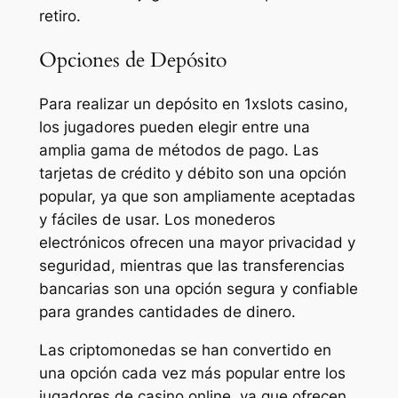
retiro.
Opciones de Depósito
Para realizar un depósito en 1xslots casino,
los jugadores pueden elegir entre una
amplia gama de métodos de pago. Las
tarjetas de crédito y débito son una opción
popular, ya que son ampliamente aceptadas
y fáciles de usar. Los monederos
electrónicos ofrecen una mayor privacidad y
seguridad, mientras que las transferencias
bancarias son una opción segura y confiable
para grandes cantidades de dinero.
Las criptomonedas se han convertido en
una opción cada vez más popular entre los
jugadores de casino online, ya que ofrecen