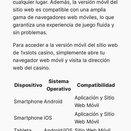
cualquier lugar. Además, la versión móvil del
sitio web es compatible con una amplia
gama de navegadores web móviles, lo que
garantiza una experiencia de juego fluida y
sin problemas.
Para acceder a la versión móvil del sitio web
de 1xslots casino, simplemente abre tu
navegador web móvil y visita la dirección
web del casino.
Sistema
Dispositivo
Compatibilidad
Operativo
Aplicación y Sitio
Smartphone
Android
Web Móvil
Aplicación y Sitio
Smartphone
iOS
Web Móvil
Tableta
Android/iOS
Sitio Web Móvil