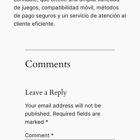
de juegos, compatibilidad móvil, métodos
de pago seguros y un servicio de atención al
cliente eficiente.
Comments
Leave a Reply
Your email address will not be
published.
Required fields are
marked
*
Comment
*