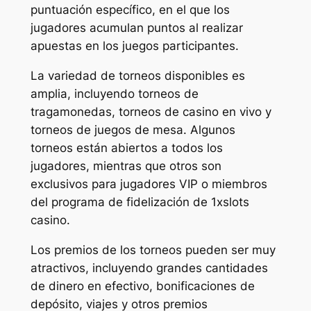
puntuación específico, en el que los
jugadores acumulan puntos al realizar
apuestas en los juegos participantes.
La variedad de torneos disponibles es
amplia, incluyendo torneos de
tragamonedas, torneos de casino en vivo y
torneos de juegos de mesa. Algunos
torneos están abiertos a todos los
jugadores, mientras que otros son
exclusivos para jugadores VIP o miembros
del programa de fidelización de 1xslots
casino.
Los premios de los torneos pueden ser muy
atractivos, incluyendo grandes cantidades
de dinero en efectivo, bonificaciones de
depósito, viajes y otros premios