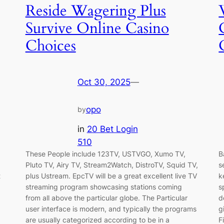
Reside Wagering Plus
Survive Online Casino
Choices
Oct 30, 2025
—
opo
by
in
20 Bet Login
510
These People include 123TV, USTVGO, Xumo TV,
B
Pluto TV, Airy TV, Stream2Watch, DistroTV, Squid TV,
s
t
plus Ustream. EpcTV will be a great excellent live TV
k
streaming program showcasing stations coming
s
from all above the particular globe. The Particular
d
user interface is modern, and typically the programs
g
are usually categorized according to be in a
F