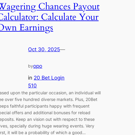
Wagering Chances Payout
Calculator: Calculate Your
Own Earnings
Oct 30, 2025
—
opo
by
in
20 Bet Login
510
ased upon the particular occasion, an individual will
ee over five hundred diverse markets. Plus, 20Bet
eeps faithful participants happy with frequent
pecial offers and additional bonuses for reload
eposits. Keep an vision out with respect to these
ives, specially during huge wearing events. Very
irst, it will be a probability of which a good…