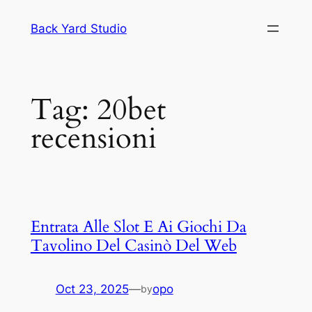
Skip
Back Yard Studio
to
content
Tag:
20bet
recensioni
Entrata Alle Slot E Ai Giochi Da
Tavolino Del Casinò Del Web
Oct 23, 2025
—
opo
by