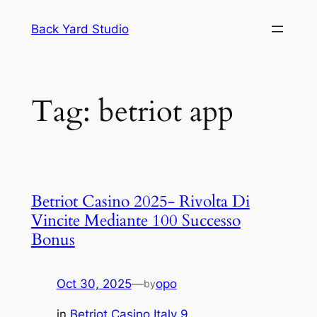
Skip
Back Yard Studio
to
content
Tag:
betriot app
Betriot Casino 2025- Rivolta Di
Vincite Mediante 100 Successo
Bonus
Oct 30, 2025
—
opo
by
in
Betriot Casino Italy 9