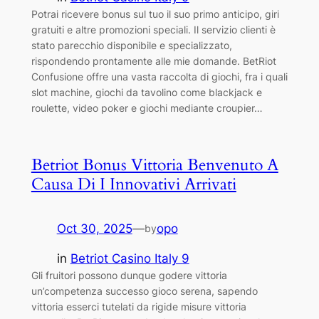
Potrai ricevere bonus sul tuo il suo primo anticipo, giri
gratuiti e altre promozioni speciali. Il servizio clienti è
stato parecchio disponibile e specializzato,
rispondendo prontamente alle mie domande. BetRiot
Confusione offre una vasta raccolta di giochi, fra i quali
slot machine, giochi da tavolino come blackjack e
roulette, video poker e giochi mediante croupier…
Betriot Bonus Vittoria Benvenuto A
Causa Di I Innovativi Arrivati
Oct 30, 2025
—
opo
by
in
Betriot Casino Italy 9
Gli fruitori possono dunque godere vittoria
un’competenza successo gioco serena, sapendo
vittoria esserci tutelati da rigide misure vittoria