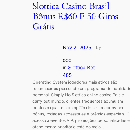
Slottica Casino Brasil ️
Bônus R$60 E 50 Giros
Grátis
Nov 2, 2025
—
by
opo
in
Slottica Bet
485
Operating System jogadores mais ativos são
reconhecidos possuindo um programa de fidelidad
personal. Simply No Slottica online casino País e
carry out mundo, clientes frequentes acumulam
pontos o qual tem an op??o de ser trocados por
bônus, rodadas accessories e prêmios especiais. O
acesso a eventos VIP, promoções personalizadas e
atendimento prioritário está no meio…