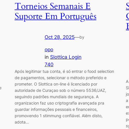
Torneios Semanais E
Suporte Em Português
Oct 28, 2025
—
by
opo
in
Slottica Login
740
Após legitimar tua conta, é só entrar o food selection
de pagamentos, selecionar o método preferido e
A
prometer. O Slottica on-line é licenciado por
e
S
autoridade de Curaçao sob o número 5536/JAZ,
j
seguindo padrões mundiais de segurança. A
a
organizacion faz uso criptografia avançada pra
e
guardar informações pessoais e financeiros,
e
promovendo 1 stimmung confiável. Além disto,
p
adota…
s