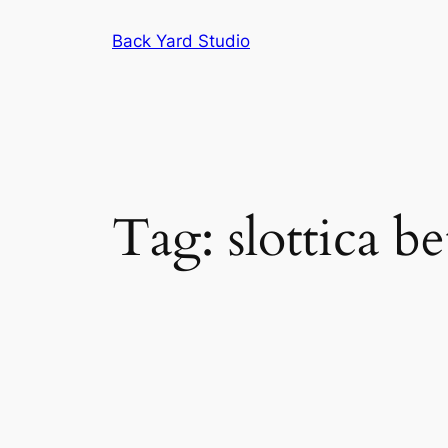
Skip
Back Yard Studio
to
content
Tag:
slottica be