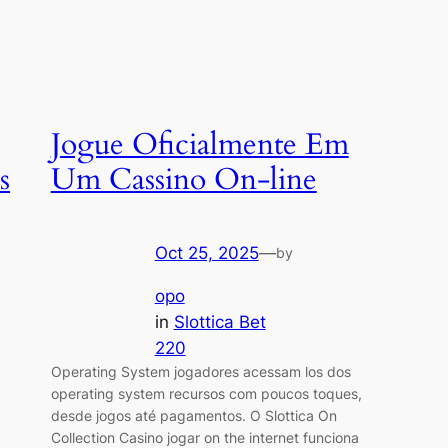
Jogue Oficialmente Em
s
Um Cassino On-line
Oct 25, 2025
—
by
opo
in
Slottica Bet
220
Operating System jogadores acessam los dos
operating system recursos com poucos toques,
desde jogos até pagamentos. O Slottica On
Collection Casino jogar on the internet funciona