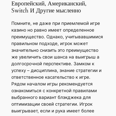
Европейский, Американский,
Switch И Другие мысленно
Помните, не даже при приемлемой игре
казино но равно имеет определенное
преимущество. Однако, учитывавшимися
правильном подходе, игрок может
значительно снизить это преимущество
же увеличить свои шанса на выигрыш а
долгосрочной перспективе. Замком к
успеху – дисциплина, знание стратегии и
ответственное касательство к игре.
Рядом началом игры рекомендуется
ознакомиться с конкретной правилами
выбранного вариант блэкджека для
оптимизации своей стратегии. Игрок
выигрывает, если и рука имеет более