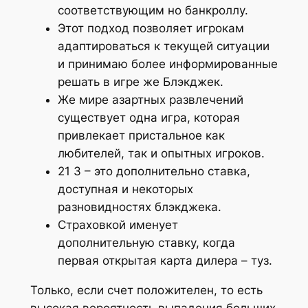
соответствующим но банкроллу.
Этот подход позволяет игрокам
адаптироваться к текущей ситуации
и принимаю более информированные
решать в игре же Блэкджек.
Же мире азартных развлечений
существует одна игра, которая
привлекает пристальное как
любителей, так и опытных игроков.
21 3 – это дополнительно ставка,
доступная и некоторых
разновидностях блэкджека.
Страховкой именует
дополнительную ставку, когда
первая открытая карта дилера – туз.
Только, если счет положителен, то есть