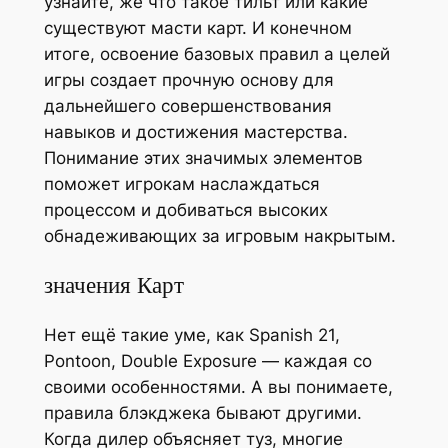
узнайте, же что такое тильт или какие
существуют масти карт. И конечном
итоге, освоение базовых правил а целей
игры создает прочную основу для
дальнейшего совершенствования
навыков и достижения мастерства.
Понимание этих значимых элементов
поможет игрокам наслаждаться
процессом и добиваться высоких
обнадеживающих за игровым накрытым.
значения Карт
Нет ещё такие уме, как Spanish 21,
Pontoon, Double Exposure — каждая со
своими особенностями. А вы понимаете,
правила блэкджека бывают другими.
Когда дилер объясняет туз, многие