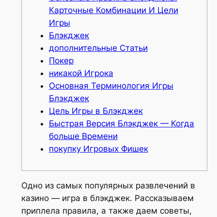
Карточные Комбинации И Цели
Игры
Блэкджек
дополнительные Статьи
Покер
никакой Игрока
Основная Терминология Игры
Блэкджек
Цель Игры в Блэкджек
Быстрая Версия Блэкджек — Когда
больше Времени
покупку Игровых Фишек
Одно из самых популярных развлечений в
казино — игра в блэкджек. Рассказываем
приплела правила, а также даем советы,