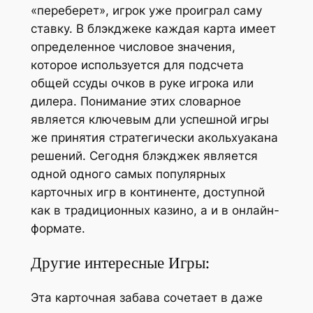
«переберет», игрок уже проиграл саму
ставку. В блэкджеке каждая карта имеет
определенное числовое значения,
которое используется для подсчета
общей ссуды очков в руке игрока или
дилера. Понимание этих словарное
является ключевым дли успешной игры
же принятия стратегически акольхуакана
решений. Сегодня блэкджек является
одной одного самых популярных
карточных игр в континенте, доступной
как в традиционных казино, а и в онлайн-
формате.
Другие интересные Игры:
Эта карточная забава сочетает в даже