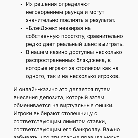
Их решения определяют
неговорением раунда и могут
значительно повлиять а результат.
«БлэкДжек» невзирая на
собственную простоту, сравнительно
редко дает реальный шанс выиграть.
В нашем казино доступны несколько
распространенных блэкджека, в
которые играют за столиком как на
одного, так и на несколько игроков.
И онлайн-казино это делается путем
внесения депозита, который затем
обменивается на виртуальные фишки.
Игроки выбирают столешницу с
соответствующим лимитом ставки,
соответствующим его банкроллу. Важно
забывать, что эти старые правила могут