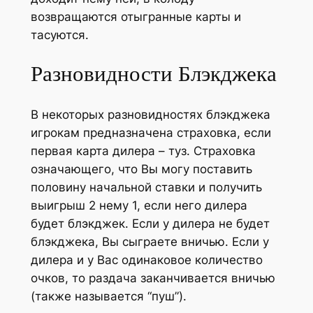
возвращаются отыгранные карты и
тасуются.
Разновидности Блэкджека
В некоторых разновидностях блэкджека
игрокам предназначена страховка, если
первая карта дилера – туз. Страховка
означающего, что Вы могу поставить
половину начальной ставки и получить
выигрыш 2 нему 1, если него дилера
будет блэкджек. Если у дилера не будет
блэкджека, Вы сыграете вничью. Если у
дилера и у Вас одинаковое количество
очков, то раздача заканчивается вничью
(также называется “пуш”).