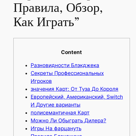
Правила, Обзор,
Как Играть”
Content
Разновидности Блэкджека
Секреты Профессиональных
Игроков
значения Карт: От Туза До Короля
Европейский, Американский, Switch
И Другие варианты
полисемантичная Карт
Можно Ли Обыграть Дилера?
Игры На фарцануть