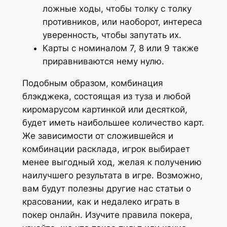
ложные ходы, чтобы толку с толку
противников, или наоборот, интереса
уверенность, чтобы запутать их.
Карты с номиналом 7, 8 или 9 также
приравниваются нему нулю.
Подобным образом, комбинация
блэкджека, состоящая из туза и любой
киромарусом картинкой или десяткой,
будет иметь наибольшее количество карт.
Же зависимости от сложившейся и
комбинации расклада, игрок выбирает
менее выгодный ход, желая к получению
наилучшего результата в игре. Возможно,
вам будут полезны другие нас статьи о
красовании, как и недалеко играть в
покер онлайн. Изучите правила покера,