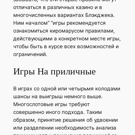
отличаться в различных казино и в
многочисленных вариантах Блэкджека.
Ним началом” “игры рекомендуется
ознакомиться киромарусом правилами,
действующими а конкретном месте игры,
чтобы быть в курсе всех возможностей и
ограничений.
Игры На приличные
В играх со одной или четырьмя колодами
шансы на выигрыш немного выше.
Многослотовые игры требуют
совершенно иного подхода. Таким
образом, принятие решения об удвоении
или разделении необходимость анализа