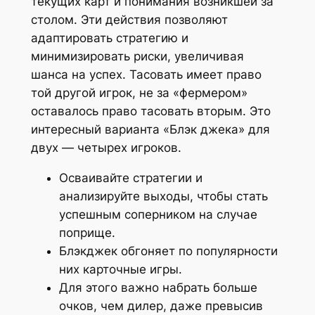
текущих карт и понимания возникшей за
столом. Эти действия позволяют
адаптировать стратегию и
минимизировать риски, увеличивая
шанса на успех. Тасовать имеет право
той другой игрок, не за «фермером»
оставалось право тасовать вторым. Это
интересный варианта «Блэк джека» для
двух — четырех игроков.
Осваивайте стратегии и
анализируйте выходы, чтобы стать
успешным соперником на случае
поприще.
Блэкджек обгоняет по популярности
них карточные игры.
Для этого важно набрать больше
очков, чем дилер, даже превысив